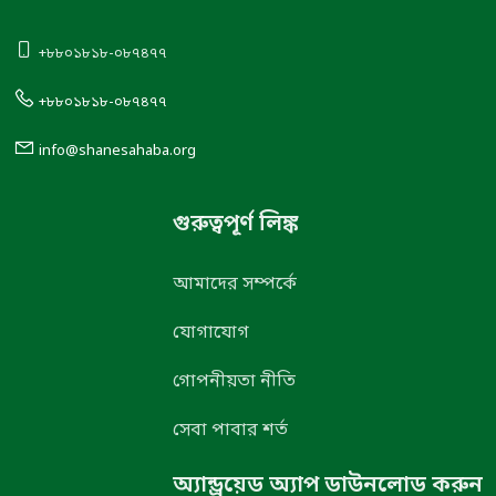
+৮৮০১৮১৮-০৮৭৪৭৭
+৮৮০১৮১৮-০৮৭৪৭৭
info@shanesahaba.org
গুরুত্বপূর্ণ লিঙ্ক
আমাদের সম্পর্কে
যোগাযোগ
গোপনীয়তা নীতি
সেবা পাবার শর্ত
অ্যান্ড্রয়েড অ্যাপ ডাউনলোড করুন