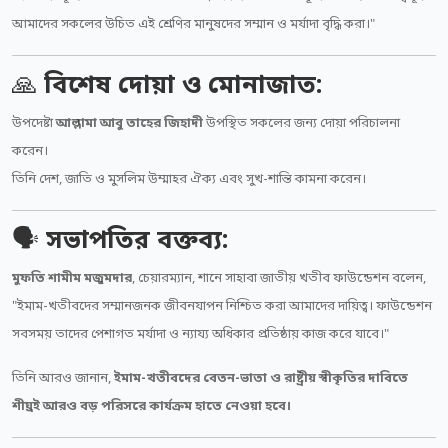
আমাদের সকলের উচিত এই শ্রেণির মানুষদের সম্মান ও মর্যাদা বৃদ্ধি করা।"
🙏
বিশেষ দোয়া ও মোনাজাত:
উপদেষ্টা
আল্লামা আবু তাহের জিহাদী
উপস্থিত সকলের জন্য দোয়া পরিচালনা
করেন।
তিনি দেশ, জাতি ও মুসলিম উম্মাহর ঐক্য এবং সুখ-শান্তি কামনা করেন।
🗣️
সভাপতির বক্তব্য:
মুফতি শামীম মজুমদার
, চেয়ারম্যান, শানে সাহাবা জাতীয় খতীব ফাউন্ডেশন বলেন,
"ইমাম-খতীবদের সম্মানজনক জীবনযাপন নিশ্চিত করা আমাদের দায়িত্ব। ফাউন্ডেশন
সবসময় তাদের পেশাগত মর্যাদা ও ন্যায্য অধিকার প্রতিষ্ঠায় কাজ করে যাবে।"
তিনি আরও জানান,
ইমাম-খতীবদের বেতন-ভাতা ও রাষ্ট্রীয় স্বীকৃতির দাবিতে
শীঘ্রই আরও বড় পরিসরে কার্যক্রম হাতে নেওয়া হবে।