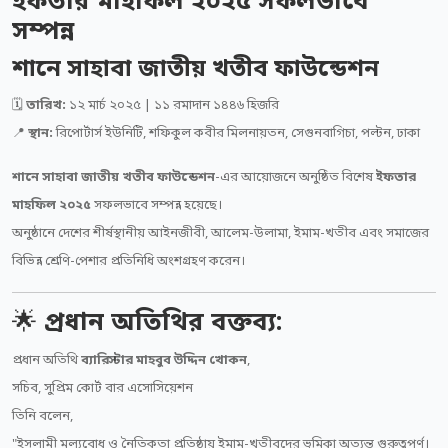
ইফতার মাহফিল ২০২৫ সফলভাবে
সম্পন্ন
শানে সাহাবা জাতীয় খতীব ফাউন্ডেশন
🗓️
তারিখ:
১২ মার্চ ২০২৫ | ১১ রমাদান ১৪৪৬ হিজরি
📍
স্থান:
রিপোর্টার্স ইউনিটি, শফিকুল কবীর মিলনায়তন, সেগুনবাগিচা, পল্টন, ঢাকা
শানে সাহাবা জাতীয় খতীব ফাউন্ডেশন
-এর আয়োজনে অনুষ্ঠিত বিশেষ
ইফতার
মাহফিল ২০২৫
সফলভাবে সম্পন্ন হয়েছে।
অনুষ্ঠানে দেশের শীর্ষস্থানীয় আইনজীবী, আলেম-উলামা, ইমাম-খতীব এবং সমাজের
বিভিন্ন শ্রেণি-পেশার প্রতিনিধি অংশগ্রহণ করেন।
🌟
প্রধান অতিথির বক্তব্য:
প্রধান অতিথি
ব্যারিস্টার মাহবুব উদ্দিন খোকন
,
সচিব, সুপ্রিম কোর্ট বার এসোসিয়েশন
তিনি বলেন,
"ইসলামী মূল্যবোধ ও নৈতিকতা প্রতিষ্ঠায় ইমাম-খতীবদের ভূমিকা অত্যন্ত গুরুত্বপূর্ণ।